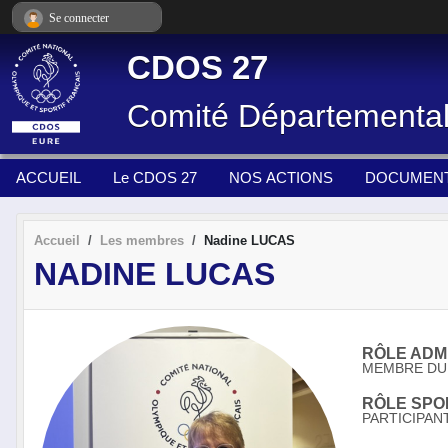
Panneau de gestion des cookies
Se connecter
CDOS 27
Comité Départemental 
ACCUEIL
Le CDOS 27
NOS ACTIONS
DOCUMENT
Accueil
Les membres
Nadine LUCAS
NADINE LUCAS
RÔLE ADMI
MEMBRE DU 
RÔLE SPOR
PARTICIPAN